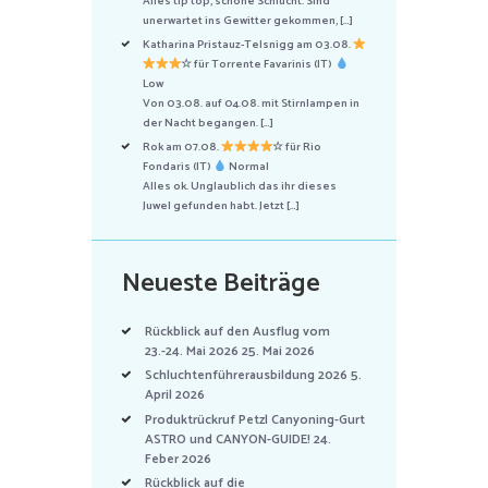
Alles tip top, schöne Schlucht. Sind
unerwartet ins Gewitter gekommen, […]
Katharina Pristauz-Telsnigg am 03.08.
☆ für Torrente Favarinis (IT)
Low
Von 03.08. auf 04.08. mit Stirnlampen in
der Nacht begangen. […]
Rok am 07.08.
☆ für Rio
Fondaris (IT)
Normal
Alles ok. Unglaublich das ihr dieses
Juwel gefunden habt. Jetzt […]
Neueste Beiträge
Rückblick auf den Ausflug vom
23.-24. Mai 2026
25. Mai 2026
Schluchtenführerausbildung 2026
5.
April 2026
Produktrückruf Petzl Canyoning-Gurt
ASTRO und CANYON-GUIDE!
24.
Feber 2026
Rückblick auf die