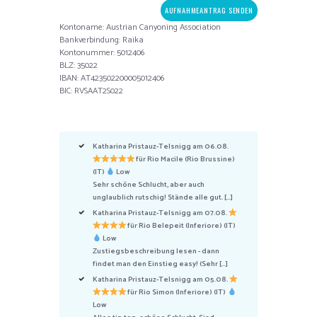
Kontoname: Austrian Canyoning Association
Bankverbindung: Raika
Kontonummer: 5012406
BLZ: 35022
IBAN: AT423502200005012406
BIC: RVSAAT2S022
Katharina Pristauz-Telsnigg am 06.08.
für Rio Macile (Rio Brussine)
(IT)
Low
Sehr schöne Schlucht, aber auch
unglaublich rutschig! Stände alle gut. […]
Katharina Pristauz-Telsnigg am 07.08.
für Rio Belepeit (Inferiore) (IT)
Low
Zustiegsbeschreibung lesen - dann
findet man den Einstieg easy! (Sehr […]
Katharina Pristauz-Telsnigg am 05.08.
für Rio Simon (Inferiore) (IT)
Low